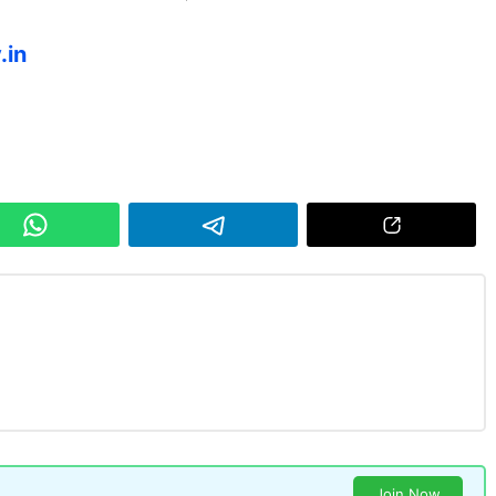
.in
Join Now