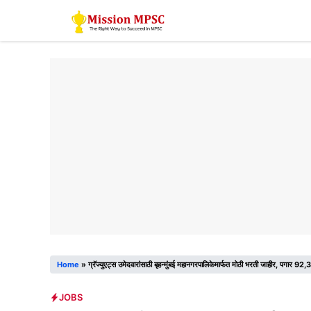
Skip
to
content
Home
»
ग्रॅज्युएट्स उमेदवारांसाठी बृहन्मुंबई महानगरपालिकेमार्फत मोठी भरती जाहीर, पगार 92,
JOBS