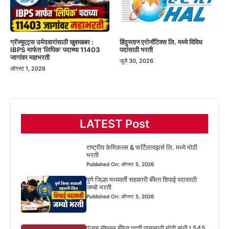
हिंदुस्तान एरोनॉटिक्स लि. मध्ये विविध
ग्रॅज्युएट्स उमेदवारांसाठी खुशखबर :
पदांसाठी भरती
IBPS मार्फत ‘लिपिक’ पदाच्या 11403
जागांवर महाभरती
जुलै 30, 2026
ऑगस्ट 1, 2026
LATEST Post
राष्ट्रीय केमिकल्स & फर्टिलायझर्स लि. मध्ये मोठी
भरती
Published On: ऑगस्ट 5, 2026
पुणे जिल्हा मध्यवर्ती सहकारी बँकेत शिपाई पदासाठी
जम्बो भरती
Published On: ऑगस्ट 5, 2026
पंजाब नॅशनल बँकेत पदवी पाससाठी मोठी संधी ! 545