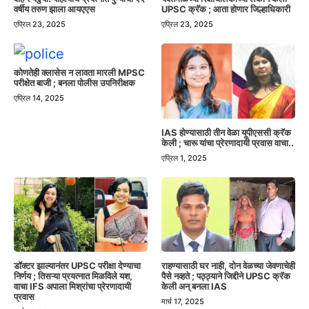
वर्षीय तरुण झाला आयएएस
UPSC क्रॅक ; आता होणार जिल्हाधिकारी
एप्रिल 23, 2025
एप्रिल 23, 2025
कोणतेही क्लासेस न लावता मारली MPSC
परीक्षेत बाजी ; बनला पोलीस उपनिरीक्षक
एप्रिल 14, 2025
IAS होण्यासाठी तीन वेळा यूपीएससी क्रॅक
केली ; चारू यांचा प्रेरणादायी प्रवास वाचा..
एप्रिल 1, 2025
डॉक्टर झाल्यानंतर UPSC परीक्षा देण्याचा
राहण्यासाठी घर नाही, दोन वेळच्या जेवणाचेही
निर्णय ; तिसऱ्या प्रयत्नात मिळविले यश,
पैसे नव्हते ; पठ्ठ्याने जिद्दीने UPSC क्रॅक
वाचा IFS अपाला मिश्रांचा प्रेरणादायी
केली अन् बनला IAS
प्रवास
मार्च 17, 2025