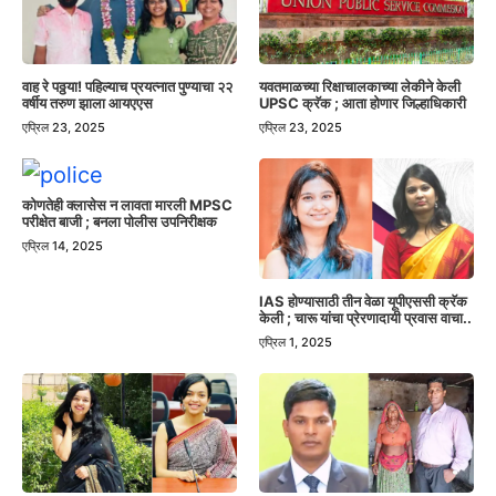
वाह रे पठ्ठया! पहिल्याच प्रयत्नात पुण्याचा २२
यवतमाळच्या रिक्षाचालकाच्या लेकीने केली
वर्षीय तरुण झाला आयएएस
UPSC क्रॅक ; आता होणार जिल्हाधिकारी
एप्रिल 23, 2025
एप्रिल 23, 2025
कोणतेही क्लासेस न लावता मारली MPSC
परीक्षेत बाजी ; बनला पोलीस उपनिरीक्षक
एप्रिल 14, 2025
IAS होण्यासाठी तीन वेळा यूपीएससी क्रॅक
केली ; चारू यांचा प्रेरणादायी प्रवास वाचा..
एप्रिल 1, 2025