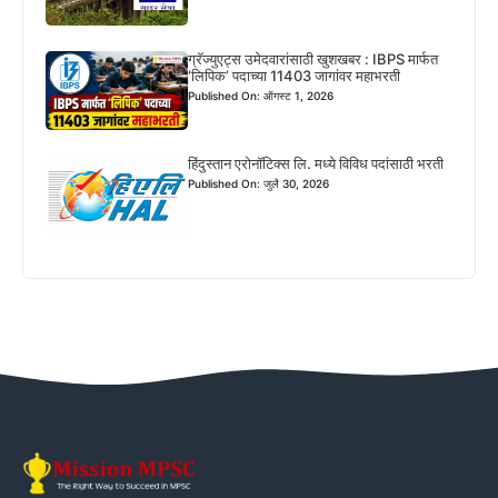
ग्रॅज्युएट्स उमेदवारांसाठी खुशखबर : IBPS मार्फत
‘लिपिक’ पदाच्या 11403 जागांवर महाभरती
Published On: ऑगस्ट 1, 2026
हिंदुस्तान एरोनॉटिक्स लि. मध्ये विविध पदांसाठी भरती
Published On: जुलै 30, 2026