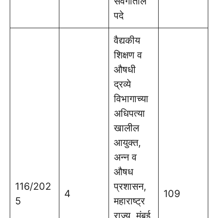
संवर्गातील
पदे
वैद्यकीय
शिक्षण व
औषधी
द्रव्ये
विभागाच्या
अधिपत्या
खालील
आयुक्त,
अन्न व
औषध
116/202
प्रशासन,
4
109
5
महाराष्ट्र
राज्य, मुंबई