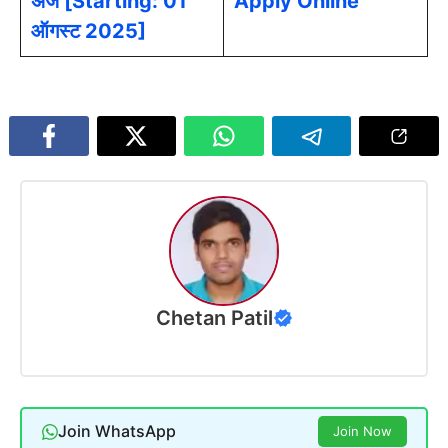
अर्ज [Starting: 01
Apply Online
ऑगस्ट 2025]
Chetan Patil
Join WhatsApp
Join Now