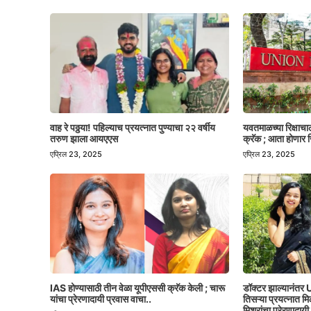
वाह रे पठ्ठया! पहिल्याच प्रयत्नात पुण्याचा २२ वर्षीय
यवतमाळच्या रिक्षाच
तरुण झाला आयएएस
क्रॅक ; आता होणार ज
एप्रिल 23, 2025
एप्रिल 23, 2025
IAS होण्यासाठी तीन वेळा यूपीएससी क्रॅक केली ; चारू
डॉक्टर झाल्यानंतर U
यांचा प्रेरणादायी प्रवास वाचा..
तिसऱ्या प्रयत्नात 
मिश्रांचा प्रेरणादायी