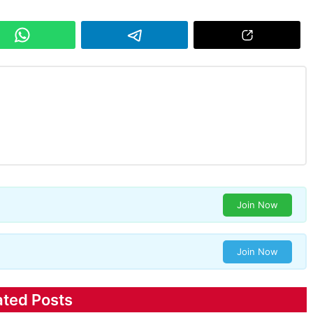
Join Now
Join Now
ated Posts