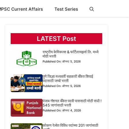
PSC Current Affairs
Test Series
LATEST Post
राष्ट्रीय केमिकल्स & फर्टिलायझर्स लि. मध्ये
मोठी भरती
Published On: ऑगस्ट 5, 2026
पुणे जिल्हा मध्यवर्ती सहकारी बँकेत शिपाई
पदासाठी जम्बो भरती
Published On: ऑगस्ट 5, 2026
पंजाब नॅशनल बँकेत पदवी पाससाठी मोठी संधी !
545 जागांसाठी भरती
Published On: ऑगस्ट 4, 2026
कोकण रेल्वेत विविध पदांच्या 201 जागांसाठी