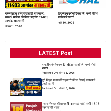
हिंदुस्तान एरोनॉटिक्स लि. मध्ये विविध
ग्रॅज्युएट्स उमेदवारांसाठी खुशखबर :
पदांसाठी भरती
IBPS मार्फत ‘लिपिक’ पदाच्या 11403
जागांवर महाभरती
जुलै 30, 2026
ऑगस्ट 1, 2026
LATEST Post
राष्ट्रीय केमिकल्स & फर्टिलायझर्स लि. मध्ये मोठी
भरती
Published On: ऑगस्ट 5, 2026
पुणे जिल्हा मध्यवर्ती सहकारी बँकेत शिपाई पदासाठी
जम्बो भरती
Published On: ऑगस्ट 5, 2026
पंजाब नॅशनल बँकेत पदवी पाससाठी मोठी संधी ! 545
जागांसाठी भरती