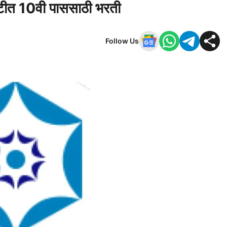
यटीत 10वी पाससाठी भरती
Follow Us