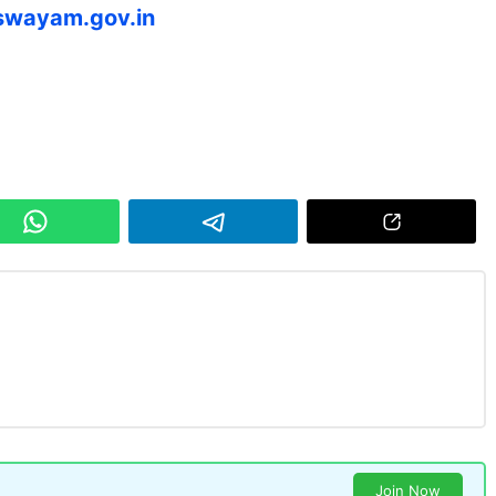
wayam.gov.in
Join Now