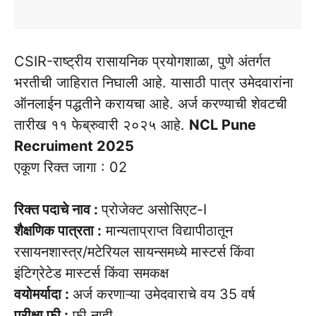
CSIR-राष्ट्रीय रासायनिक प्रयोगशाळा, पुणे अंतर्गत
भरतीची जाहिरात निघाली आहे. यासाठी पात्र उमेदवारांना
ऑनलाईन पद्धतीने करायचा आहे. अर्ज करण्याची शेवटची
तारीख ११ फेब्रुवारी २०२५ आहे.
NCL Pune
Recruiment 2025
एकूण रिक्त जागा : 02
रिक्त पदाचे नाव :
प्रोजेक्ट असोसिएट-I
शैक्षणिक पात्रता :
मान्यताप्राप्त विद्यापीठातून
रसायनशास्त्र/मटेरियल सायन्समध्ये मास्टर्स किंवा
इंटिग्रेटेड मास्टर्स किंवा समकक्ष
वयोमर्यादा :
अर्ज करणाऱ्या उमेदवाराचे वय 35 वर्ष
परीक्षा फी :
फी नाही