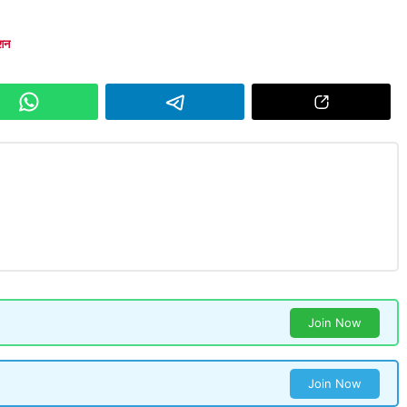
ेशन
Join Now
Join Now