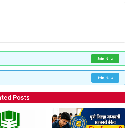
Join Now
Join Now
ated Posts