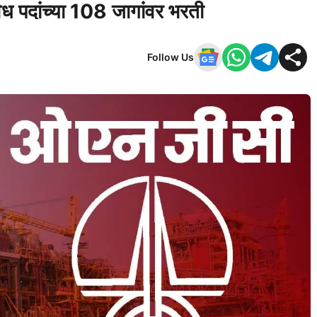
िध पदांच्या 108 जागांवर भरती
Follow Us