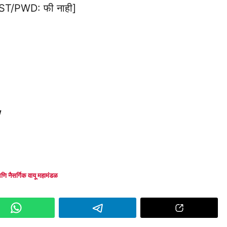
T/PWD: फी नाही]
/
णि नैसर्गिक वायू महामंडळ