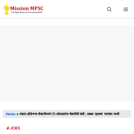
Skip
Me
to
content
Home
»
भंडारा ऑर्डनन्स फॅक्टरीमध्ये ITI उमेदवारांना नोकरीची संधी ; तब्बल ‘इतक्या’ जागांवर भरती
JOBS