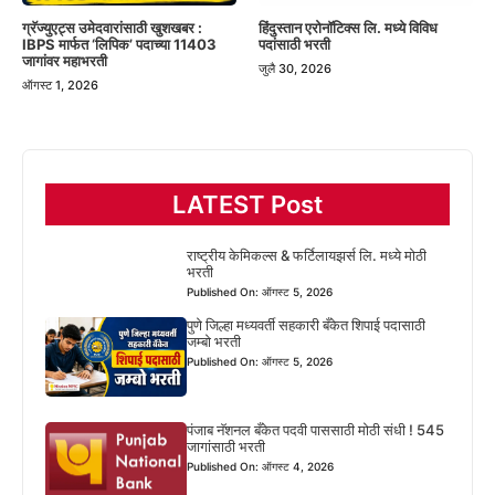
हिंदुस्तान एरोनॉटिक्स लि. मध्ये विविध
ग्रॅज्युएट्स उमेदवारांसाठी खुशखबर :
पदांसाठी भरती
IBPS मार्फत ‘लिपिक’ पदाच्या 11403
जागांवर महाभरती
जुलै 30, 2026
ऑगस्ट 1, 2026
LATEST Post
राष्ट्रीय केमिकल्स & फर्टिलायझर्स लि. मध्ये मोठी
भरती
Published On: ऑगस्ट 5, 2026
पुणे जिल्हा मध्यवर्ती सहकारी बँकेत शिपाई पदासाठी
जम्बो भरती
Published On: ऑगस्ट 5, 2026
पंजाब नॅशनल बँकेत पदवी पाससाठी मोठी संधी ! 545
जागांसाठी भरती
Published On: ऑगस्ट 4, 2026