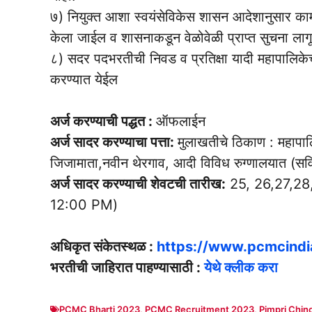
७) नियुक्त आशा स्वयंसेविकेस शासन आदेशानुसार कामा
केला जाईल व शासनाकडून वेळोवेळी प्राप्त सुचना लाग
८) सदर पदभरतीची निवड व प्रतिक्षा यादी महापालि
करण्यात येईल
अर्ज करण्याची पद्धत :
ऑफलाईन
अर्ज सादर करण्याचा पत्ता:
मुलाखतीचे ठिकाण : महापालि
जिजामाता,नवीन थेरगाव, आदी विविध रुग्णालयात (सवि
अर्ज सादर करण्याची शेवटची तारीख:
25, 26,27,28,
12:00 PM)
अधिकृत संकेतस्थळ :
https://www.pcmcindia
भरतीची जाहिरात पाहण्यासाठी :
येथे क्लीक करा
PCMC Bharti 2023
,
PCMC Recruitment 2023
,
Pimpri Chin