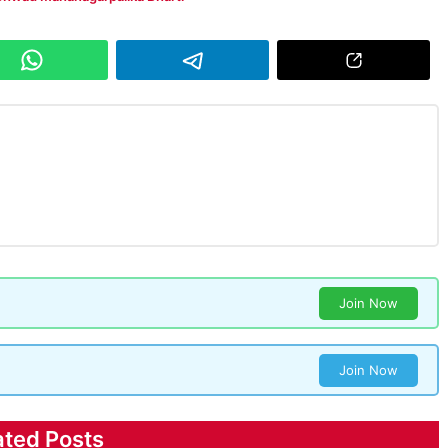
Join Now
Join Now
ated Posts