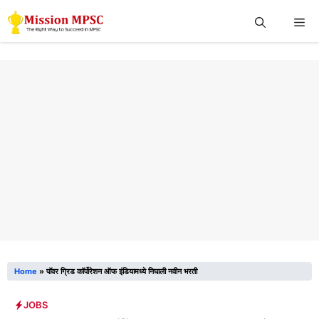
Skip
Me
to
content
Home
»
पॉवर ग्रिड कॉर्पोरेशन ऑफ इंडियामध्ये निघाली नवीन भरती
JOBS