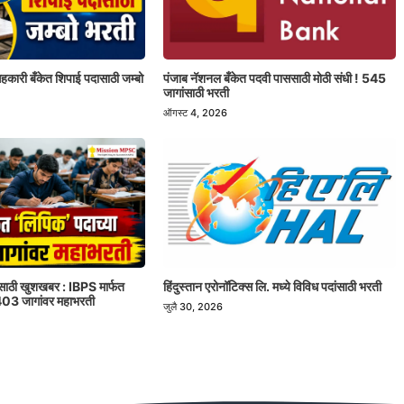
ी सहकारी बँकेत शिपाई पदासाठी जम्बो
पंजाब नॅशनल बँकेत पदवी पाससाठी मोठी संधी ! 545
जागांसाठी भरती
ऑगस्ट 4, 2026
रांसाठी खुशखबर : IBPS मार्फत
हिंदुस्तान एरोनॉटिक्स लि. मध्ये विविध पदांसाठी भरती
1403 जागांवर महाभरती
जुलै 30, 2026