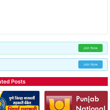
Join Now
Join Now
ated Posts