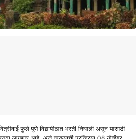
वित्रीबाई फुले पुणे विद्यापीठात भरती निघाली असून यासाठी
ावा लागणार आहे. अर्ज करण्याची प्रक्रिया 08 नोव्हेंबर