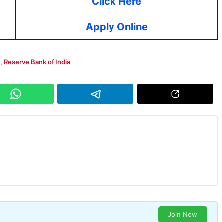
Click Here
Apply Online
6
,
Reserve Bank of India
Join Now