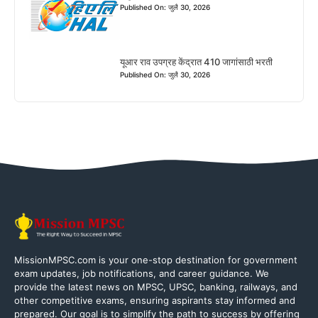
Published On: जुलै 30, 2026
यूआर राव उपग्रह केंद्रात 410 जागांसाठी भरती
Published On: जुलै 30, 2026
MissionMPSC.com is your one-stop destination for government
exam updates, job notifications, and career guidance. We
provide the latest news on MPSC, UPSC, banking, railways, and
other competitive exams, ensuring aspirants stay informed and
prepared. Our goal is to simplify the path to success by offering