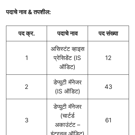
पदाचे नाव & तपशील:
पद क्र.
पदाचे नाव
पद संख्या
असिस्टंट व्हाइस
1
प्रेसिडेंट (IS
12
ऑडिट)
डेप्युटी मॅनेजर
2
43
(IS ऑडिट)
डेप्युटी मॅनेजर
(चार्टर्ड
3
61
अकाउंटंट –
इंटरनल ऑडिट)