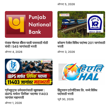
ऑगस्ट 5, 2026
पंजाब नॅशनल बँकेत पदवी पाससाठी मोठी
कोकण रेल्वेत विविध पदांच्या 201 जागांसाठी
संधी ! 545 जागांसाठी भरती
भरती
ऑगस्ट 4, 2026
ऑगस्ट 3, 2026
हिंदुस्तान एरोनॉटिक्स लि. मध्ये विविध
ग्रॅज्युएट्स उमेदवारांसाठी खुशखबर :
पदांसाठी भरती
IBPS मार्फत ‘लिपिक’ पदाच्या 11403
जागांवर महाभरती
जुलै 30, 2026
ऑगस्ट 1, 2026