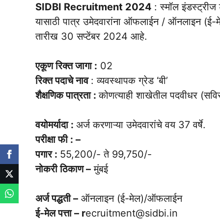
SIDBI Recruitment 2024
: स्मॉल इंडस्ट्रीज
यासाठी पात्र उमेदवारांना ऑफलाईन / ऑनलाइन (ई-मेल
तारीख 30 सप्टेंबर 2024 आहे.
एकूण रिक्त जागा :
02
रिक्त पदाचे नाव
: व्यवस्थापक ग्रेड ‘बी’
शैक्षणिक पात्रता :
कोणत्याही शाखेतील पदवीधर (सविस्
वयोमर्यादा :
अर्ज करणाऱ्या उमेदवारांचे वय 37 वर्षे.
परीक्षा फी : –
पगार :
55,200/- ते 99,750/-
नोकरी ठिकाण –
मुंबई
अर्ज पद्धती –
ऑनलाइन (ई-मेल)/ऑफलाईन
ई-मेल पत्ता – r
ecruitment@sidbi.in