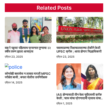
Related Posts
वाह रे पठ्ठया! पहिल्याच प्रयत्नात पुण्याचा २२
यवतमाळच्या रिक्षाचालकाच्या लेकीने केली
वर्षीय तरुण झाला आयएएस
UPSC क्रॅक ; आता होणार जिल्हाधिकारी
एप्रिल 23, 2025
एप्रिल 23, 2025
कोणतेही क्लासेस न लावता मारली MPSC
परीक्षेत बाजी ; बनला पोलीस उपनिरीक्षक
एप्रिल 14, 2025
IAS होण्यासाठी तीन वेळा यूपीएससी क्रॅक
केली ; चारू यांचा प्रेरणादायी प्रवास वाचा..
एप्रिल 1, 2025