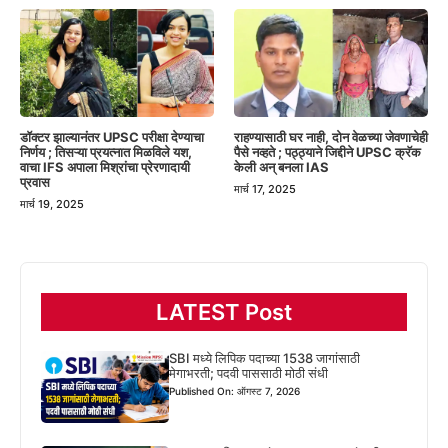
डॉक्टर झाल्यानंतर UPSC परीक्षा देण्याचा
राहण्यासाठी घर नाही, दोन वेळच्या जेवणाचेही
निर्णय ; तिसऱ्या प्रयत्नात मिळविले यश,
पैसे नव्हते ; पठ्ठ्याने जिद्दीने UPSC क्रॅक
वाचा IFS अपाला मिश्रांचा प्रेरणादायी
केली अन् बनला IAS
प्रवास
मार्च 17, 2025
मार्च 19, 2025
LATEST Post
SBI मध्ये लिपिक पदाच्या 1538 जागांसाठी
मेगाभरती; पदवी पाससाठी मोठी संधी
Published On: ऑगस्ट 7, 2026