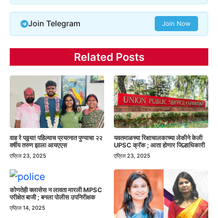
Join Telegram
Join Now
Related Posts
वाह रे पठ्ठया! पहिल्याच प्रयत्नात पुण्याचा २२
यवतमाळच्या रिक्षाचालकाच्या लेकीने केली
वर्षीय तरुण झाला आयएएस
UPSC क्रॅक ; आता होणार जिल्हाधिकारी
एप्रिल 23, 2025
एप्रिल 23, 2025
कोणतेही क्लासेस न लावता मारली MPSC
परीक्षेत बाजी ; बनला पोलीस उपनिरीक्षक
एप्रिल 14, 2025