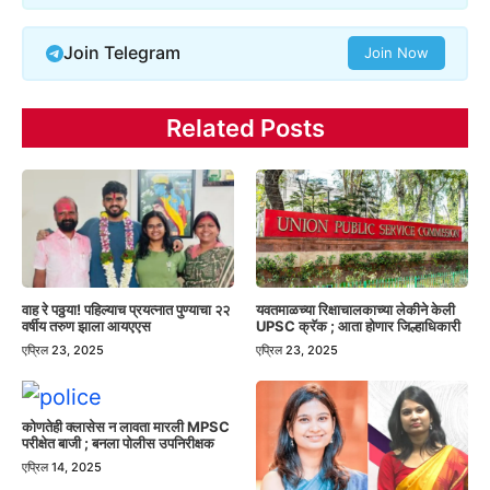
Join Telegram
Join Now
Related Posts
वाह रे पठ्ठया! पहिल्याच प्रयत्नात पुण्याचा २२
यवतमाळच्या रिक्षाचालकाच्या लेकीने केली
वर्षीय तरुण झाला आयएएस
UPSC क्रॅक ; आता होणार जिल्हाधिकारी
एप्रिल 23, 2025
एप्रिल 23, 2025
कोणतेही क्लासेस न लावता मारली MPSC
परीक्षेत बाजी ; बनला पोलीस उपनिरीक्षक
एप्रिल 14, 2025