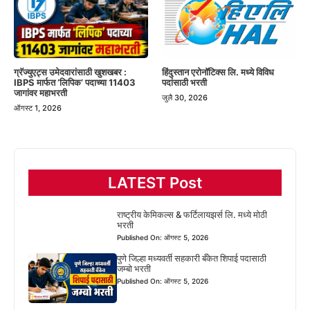
हिंदुस्तान एरोनॉटिक्स लि. मध्ये विविध
ग्रॅज्युएट्स उमेदवारांसाठी खुशखबर :
पदांसाठी भरती
IBPS मार्फत ‘लिपिक’ पदाच्या 11403
जागांवर महाभरती
जुलै 30, 2026
ऑगस्ट 1, 2026
LATEST Post
राष्ट्रीय केमिकल्स & फर्टिलायझर्स लि. मध्ये मोठी
भरती
Published On: ऑगस्ट 5, 2026
पुणे जिल्हा मध्यवर्ती सहकारी बँकेत शिपाई पदासाठी
जम्बो भरती
Published On: ऑगस्ट 5, 2026