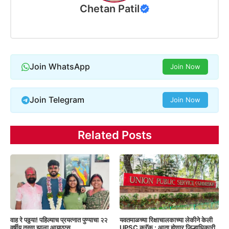
Chetan Patil
Join WhatsApp
Join Now
Join Telegram
Join Now
Related Posts
वाह रे पठ्ठया! पहिल्याच प्रयत्नात पुण्याचा २२
यवतमाळच्या रिक्षाचालकाच्या लेकीने केली
वर्षीय तरुण झाला आयएएस
UPSC क्रॅक ; आता होणार जिल्हाधिकारी