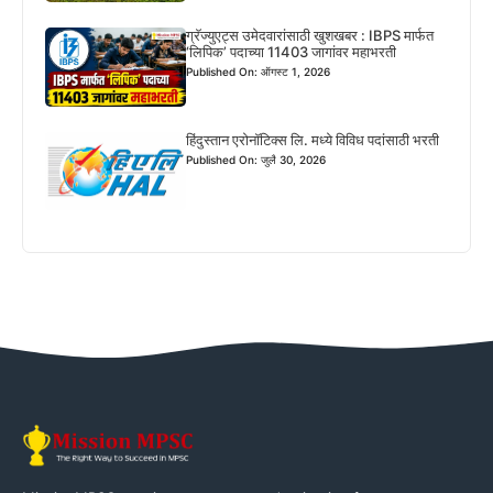
ग्रॅज्युएट्स उमेदवारांसाठी खुशखबर : IBPS मार्फत
‘लिपिक’ पदाच्या 11403 जागांवर महाभरती
Published On: ऑगस्ट 1, 2026
हिंदुस्तान एरोनॉटिक्स लि. मध्ये विविध पदांसाठी भरती
Published On: जुलै 30, 2026