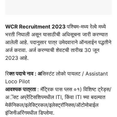
WCR Recruitment 2023
पश्चिम-मध्य रेल्वे मध्ये
भरती निघाली असून यासाठीची अधिसूचना जारी करण्यात
आलेली आहे. पदानुसार पात्र उमेदवाराने ऑनलाईन पद्धतीने
अर्ज करावा. अर्ज करण्याची शेवटची तारीख 30 जून
2023 आहे.
रि
क्त पदाचे नाव : अ
सिस्टंट लोको पायलट / Assistant
Loco Pilot
आवश्यक पात्रता
: मॅट्रिक पास प्लस ०१) विशिष्ट ट्रेड्स/
अॅक्ट अप्रेंटिसशिपमधील ITI, किंवा ITI च्या बदल्यात
मेकॅनिकल/इलेक्ट्रिकल/इलेक्ट्रॉनिक्स/ऑटोमोबाईल
इंजिनीअरिंगमधील डिप्लोमा.