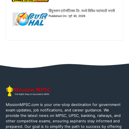
हिंदुस्तान एरोनॉटिक्स लि. मध्ये विविध पदांसाठी भरती
Published On: जुलै 30, 2026
MissionMPSC.com is your one-stop destination for government
exam updates, job notifications, and career guidance. We
provide the latest news on MPSC, UPSC, banking, railways, and
other competitive exams, ensuring aspirants stay informed and
prepared. Our goal is to simplify the path to success by offering