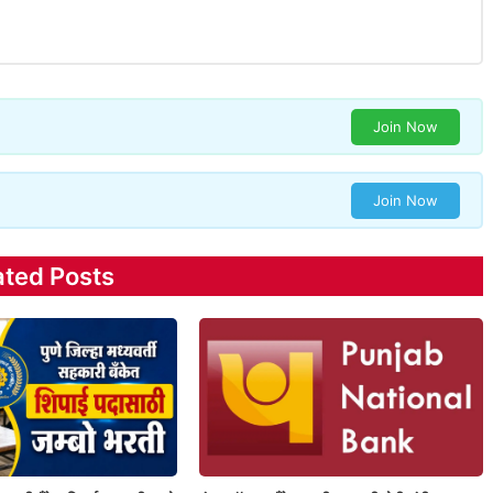
Join Now
Join Now
ated Posts