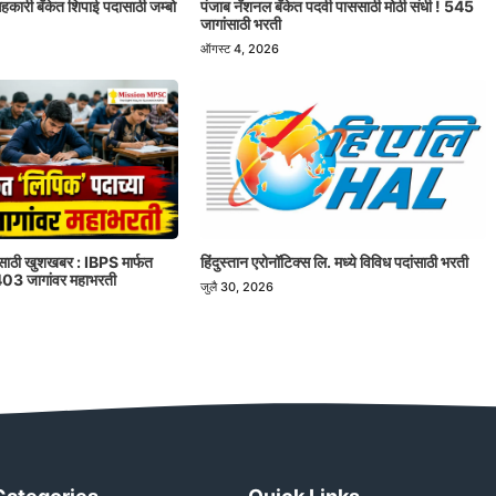
ी सहकारी बँकेत शिपाई पदासाठी जम्बो
पंजाब नॅशनल बँकेत पदवी पाससाठी मोठी संधी ! 545
जागांसाठी भरती
ऑगस्ट 4, 2026
रांसाठी खुशखबर : IBPS मार्फत
हिंदुस्तान एरोनॉटिक्स लि. मध्ये विविध पदांसाठी भरती
1403 जागांवर महाभरती
जुलै 30, 2026