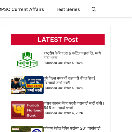
PSC Current Affairs
Test Series
LATEST Post
राष्ट्रीय केमिकल्स & फर्टिलायझर्स लि. मध्ये
मोठी भरती
Published On: ऑगस्ट 5, 2026
पुणे जिल्हा मध्यवर्ती सहकारी बँकेत शिपाई
पदासाठी जम्बो भरती
Published On: ऑगस्ट 5, 2026
पंजाब नॅशनल बँकेत पदवी पाससाठी मोठी संधी !
545 जागांसाठी भरती
Published On: ऑगस्ट 4, 2026
कोकण रेल्वेत विविध पदांच्या 201 जागांसाठी