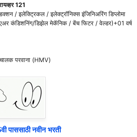
्रायव्हर 121
्शन / इलेक्ट्रिकल / इलेक्ट्रॉनिक्स इंजिनिअरिंग डिप्लोमा
र कंडिशनिंग/डिझेल मेकॅनिक / बेंच फिटर / वेल्डर)+01 वर्ष
हन चालक परवाना (HMV)
त 5वी पाससाठी नवीन भरती