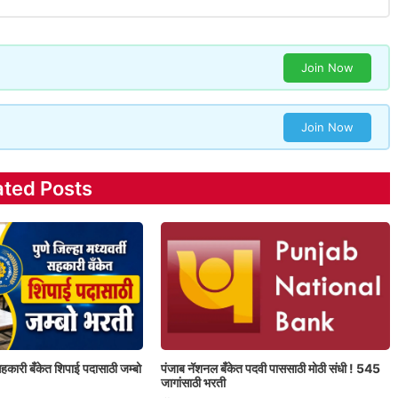
Join Now
Join Now
ated Posts
ी सहकारी बँकेत शिपाई पदासाठी जम्बो
पंजाब नॅशनल बँकेत पदवी पाससाठी मोठी संधी ! 545
जागांसाठी भरती