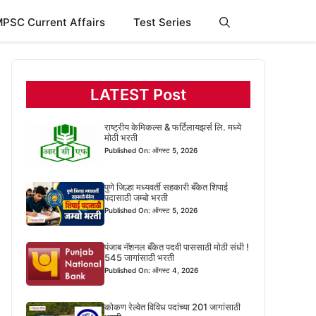
PSC Current Affairs
Test Series
LATEST Post
राष्ट्रीय केमिकल्स & फर्टिलायझर्स लि. मध्ये
मोठी भरती
Published On: ऑगस्ट 5, 2026
पुणे जिल्हा मध्यवर्ती सहकारी बँकेत शिपाई
पदासाठी जम्बो भरती
Published On: ऑगस्ट 5, 2026
पंजाब नॅशनल बँकेत पदवी पाससाठी मोठी संधी !
545 जागांसाठी भरती
Published On: ऑगस्ट 4, 2026
कोकण रेल्वेत विविध पदांच्या 201 जागांसाठी