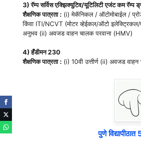
3) रॅम्प सर्विस एक्झिक्युटिव/यूटिलिटी एजंट कम रॅम्प ड
शैक्षणिक पात्रता :
(i) मेकॅनिकल / ऑटोमोबाईल / प्रोडक
किंवा ITI/NCVT (मोटर व्हेईकल/ऑटो इलेक्ट्रिकल/एअ
अनुभव (ii) अवजड वाहन चालक परवाना (HMV)
4) हँडीमन 230
शैक्षणिक पात्रता :
(i) 10वी उत्तीर्ण (ii) अवजड वा
पुणे विद्यापीठा